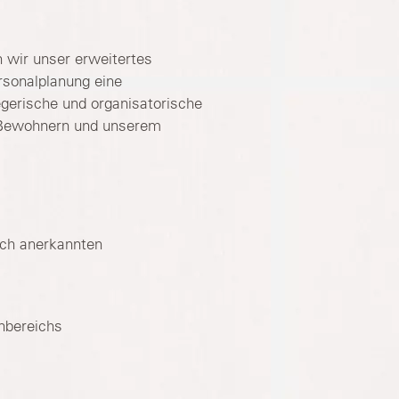
n wir unser erweitertes
rsonalplanung eine
egerische und organisatorische
n Bewohnern und unserem
ach anerkannten
nbereichs